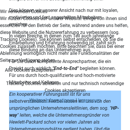
Dies können wir unserer Ansicht nach nur mit loyalen,
Wir verwenden Cookies
motivierten und fest angestellten Mitarbeitern
Wir nutzen Cookies auf unserer Website. Einige von ihnen sind
erreichen.
essenziell für den Betrieb der Seite, während andere uns helfen,
diese Website und die Nutzererfahrung zu verbessern (sog.
In vielen Breiche, in denen zum Teil auch jahrelange
Tracking Cookies). Sie können selbst entscheiden, ob Sie die
Einarbeitung und Erfahrung notwendig ist, zahlt sich
Cookies zulassen möchten. Bitte beachten Sie, dass bei einer
diese Bindung an das Unternehmen aus.
Ablehnung womöglich nicht mehr alle Funktionalitäten der
Seite zur Verfügung stehen.
Für Sie durch kompetente Ansprechpartner, die ein
Projekt auch wirklich
"End-to-End"
begleiten können.
Alle Cookies akzeptieren
Für uns durch hoch-qualifizierte und hoch-motivierte
Mitarbeiter und Kollegen.
Tracking Cookies ablehnen und nur technisch notwendige
Cookies akzeptieren
Ein kooperativer Führungsstil ist für uns
Weitere Informationen
|
Impressum
selbstverständlich. Hierbei lassen wir uns von den
ursprünglichen Unternehmensleitlinien, dem sog. "
HP-
way
" leiten, welche die Unternehmensgründer von
Hewlett-Packard schon vor vielen Jahren als
Unternehmensgrundsätze gedient haben. Und die